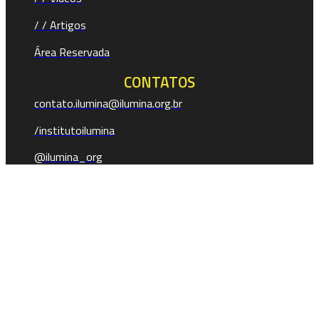
/ / Artigos
Área Reservada
CONTATOS
contato.ilumina@ilumina.org.br
/institutoilumina
@ilumina_org