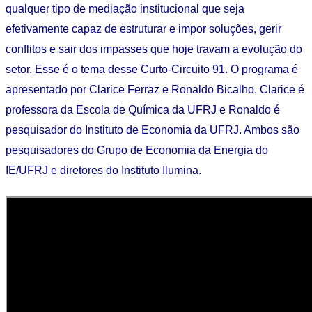
qualquer tipo de mediação institucional que seja
efetivamente capaz de estruturar e impor soluções, gerir
conflitos e sair dos impasses que hoje travam a evolução do
setor. Esse é o tema desse Curto-Circuito 91. O programa é
apresentado por Clarice Ferraz e Ronaldo Bicalho. Clarice é
professora da Escola de Química da UFRJ e Ronaldo é
pesquisador do Instituto de Economia da UFRJ. Ambos são
pesquisadores do Grupo de Economia da Energia do
IE/UFRJ e diretores do Instituto Ilumina.