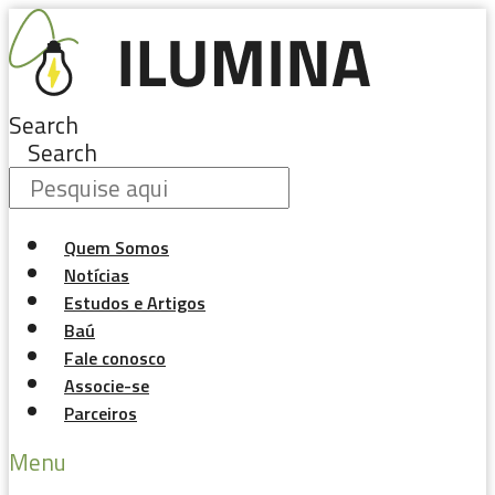
Pular
para
o
conteúdo
Search
Search
Quem Somos
Notícias
Estudos e Artigos
Baú
Fale conosco
Associe-se
Parceiros
Menu